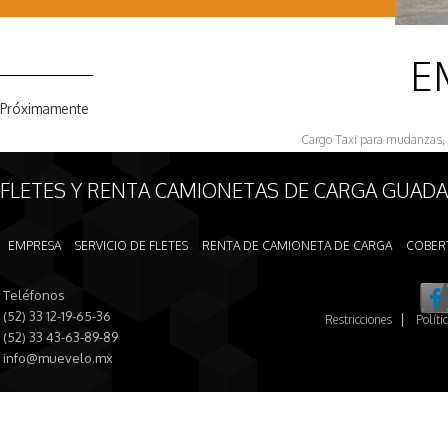
E
Próximamente
Cargo Taxi para mudanzas, re
FLETES Y RENTA CAMIONETAS DE CARGA GUADAL
EMPRESA
SERVICIO DE FLETES
RENTA DE CAMIONETA DE CARGA
COBER
Teléfonos
(52) 33 12-19-65-36
Restricciones
Políti
(52) 33 43-63-89-89
info@muevelo.mx