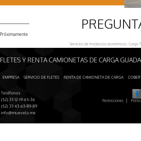
PREGUNT
Próximamente
Servicios de mudanzas económicas, Cargo Ta
FLETES Y RENTA CAMIONETAS DE CARGA GUADAL
EMPRESA
SERVICIO DE FLETES
RENTA DE CAMIONETA DE CARGA
COBER
Teléfonos
(52) 33 12-19-65-36
Restricciones
Políti
(52) 33 43-63-89-89
info@muevelo.mx